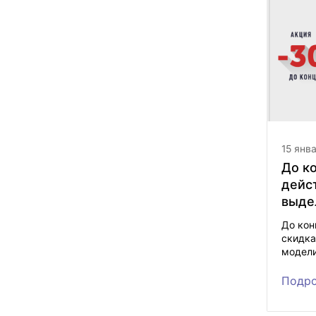
15 янв
До к
дейс
выде
поло!
До кон
скидка
модели
Подро