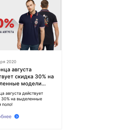
аря 2020
онца августа
твует скидка 30% на
ленные модели
ца августа действует
 30% на выделенные
 поло!
бнее